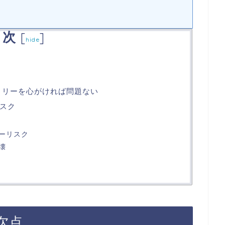
目次
[
]
hide
トリーを心がければ問題ない
スク
ーリスク
壊
欠点