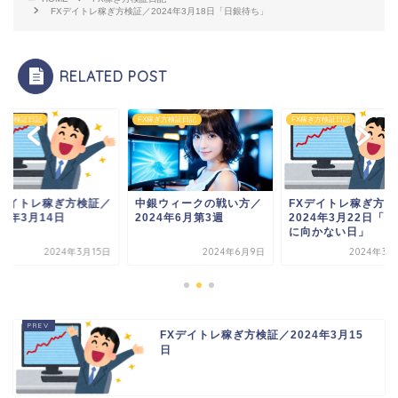
FXデイトレ稼ぎ方検証／2024年3月18日「日銀待ち」
RELATED POST
稼ぎ方検証日記
FX稼ぎ方検証日記
FX稼ぎ方検証日記
Xデイトレ稼ぎ方検証／
中銀ウィークの戦い方／
FXデイトレ稼ぎ方検
24年3月14日
2024年6月第3週
2024年3月22日「
に向かない日」
2024年3月15日
2024年6月9日
2024年3月
FXデイトレ稼ぎ方検証／2024年3月15
日