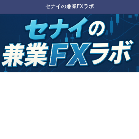
セナイの兼業FXラボ