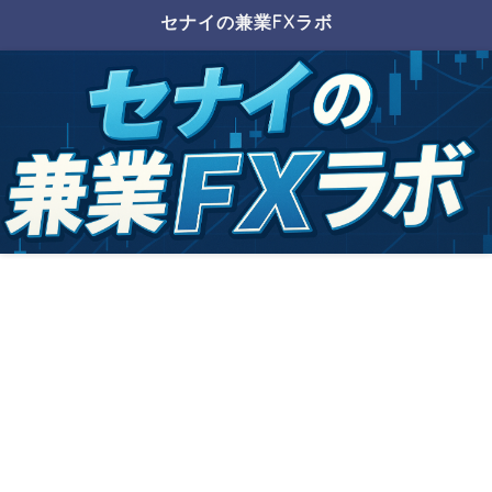
セナイの兼業FXラボ